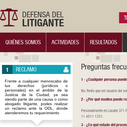
DEFENSA DEL
T
LITIGANTE
QUIÉNES SOMOS
ACTIVIDADES
RESULTADOS
Preguntas frecu
RECLAMO
1
1 - ¿Cualquier persona pued
Frente a cualquier menoscabo de
tus derechos (jurídicos o
personales) en el ámbito de la
No. Tenés que ser usuario del se
Justicia de la Ciudad, ya sea
siendo parte de una causa o como
2 - ¿Por qué medios puedo r
abogado litigante, podes realizar
un reclamo ante la ODL, donde
Personalmente en Lavalle 371 PB,
atenderemos tu requerimiento
11 4011 1331.
3 - ¿En qué estado del proce