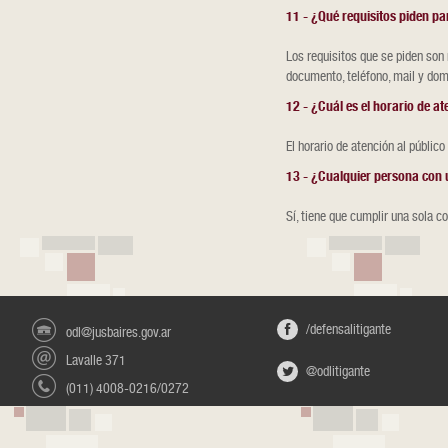
11 - ¿Qué requisitos piden p
Los requisitos que se piden son
documento, teléfono, mail y domi
12 - ¿Cuál es el horario de 
El horario de atención al públic
13 - ¿Cualquier persona con
Sí, tiene que cumplir una sola c
/defensalitigante
odl@jusbaires.gov.ar
Lavalle 371
@odlitigante
(011) 4008-0216/0272