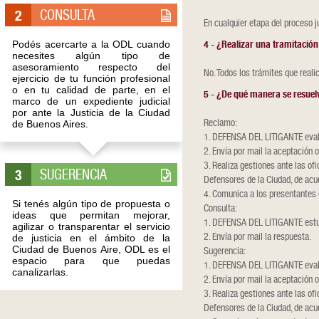
CONSULTA
2
En cualquier etapa del proceso 
Podés acercarte a la ODL cuando
4 - ¿Realizar una tramitació
necesites algún tipo de
asesoramiento respecto del
No. Todos los trámites que real
ejercicio de tu función profesional
o en tu calidad de parte, en el
5 - ¿De qué manera se resuel
marco de un expediente judicial
por ante la Justicia de la Ciudad
Reclamo:
de Buenos Aires.
1. DEFENSA DEL LITIGANTE eval
2. Envía por mail la aceptación o
3. Realiza gestiones ante las of
SUGERENCIA
3
Defensores de la Ciudad, de acu
4. Comunica a los presentantes 
Si tenés algún tipo de propuesta o
Consulta:
ideas que permitan mejorar,
1. DEFENSA DEL LITIGANTE estud
agilizar o transparentar el servicio
2. Envía por mail la respuesta.
de justicia en el ámbito de la
Ciudad de Buenos Aire, ODL es el
Sugerencia:
espacio para que puedas
1. DEFENSA DEL LITIGANTE eval
canalizarlas.
2. Envía por mail la aceptación o
3. Realiza gestiones ante las of
Defensores de la Ciudad, de acu